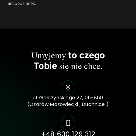
niespodzianek.
Umyjemy
to czego
się nie chce.
Tobie

ul. Gałczyńskiego 27, 05-850
(Ożarów Mazowiecki , Duchnice )

+48 600 129 312